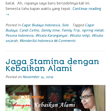
batal. Ah, rupanya saya baru berjodohnya kali ini.
Semesta tahu kapan waktu yang tepat.
Continue reading
“Suar
→
Alam
dari
Candi
Posted in
Cagar Budaya Indonesia
,
Solo
Tagged
Cagar
Budaya
,
Candi Cetho
,
family time
,
Family Trip
,
ngiring melali
,
Ceth
Pesona Indonesia
,
Wisata Karanganyar
,
Wisata religi
,
Wisata
Untuk
sejarah
,
Wonderful Indonesia
88 Comments
Peles
Cagar
Buda
Indon
Jaga Stamina dengan
Kebaikan Alami
Posted on
November 14, 2019