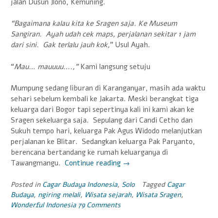
jalan Dusun Jlono, Kemuning.
“Bagaimana kalau kita ke Sragen saja. Ke Museum
Sangiran. Ayah udah cek maps, perjalanan sekitar 1 jam
dari sini. Gak terlalu jauh kok,
” Usul Ayah.
“
Mau… mauuuu….,”
Kami langsung setuju
Mumpung sedang liburan di Karanganyar, masih ada waktu
sehari sebelum kembali ke Jakarta. Meski berangkat tiga
keluarga dari Bogor tapi sepertinya kali ini kami akan ke
Sragen sekeluarga saja. Sepulang dari Candi Cetho dan
Sukuh tempo hari, keluarga Pak Agus Widodo melanjutkan
perjalanan ke Blitar. Sedangkan keluarga Pak Paryanto,
berencana bertandang ke rumah keluarganya di
Tawangmangu.
Continue reading
“Jelajah
→
Sangiran,
Mengintip
Posted in
Cagar Budaya Indonesia
,
Solo
Tagged
Cagar
Budaya
,
ngiring melali
,
Wisata sejarah
,
Wisata Sragen
,
Jejak
Wonderful Indonesia
79 Comments
Nenek
Moyang