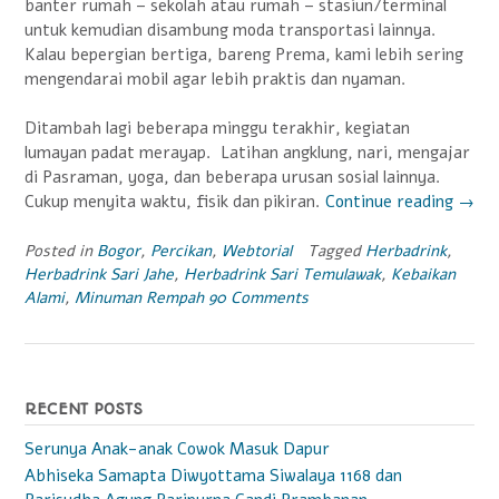
banter rumah – sekolah atau rumah – stasiun/terminal
untuk kemudian disambung moda transportasi lainnya.
Kalau bepergian bertiga, bareng Prema, kami lebih sering
mengendarai mobil agar lebih praktis dan nyaman.
Ditambah lagi beberapa minggu terakhir, kegiatan
lumayan padat merayap. Latihan angklung, nari, mengajar
di Pasraman, yoga, dan beberapa urusan sosial lainnya.
Cukup menyita waktu, fisik dan pikiran.
Continue reading
“Jaga
→
Stam
deng
Posted in
Bogor
,
Percikan
,
Webtorial
Tagged
Herbadrink
,
Herbadrink Sari Jahe
,
Herbadrink Sari Temulawak
,
Kebaikan
Keba
Alami
,
Minuman Rempah
90 Comments
Alam
RECENT POSTS
Serunya Anak-anak Cowok Masuk Dapur
Abhiseka Samapta Diwyottama Siwalaya 1168 dan