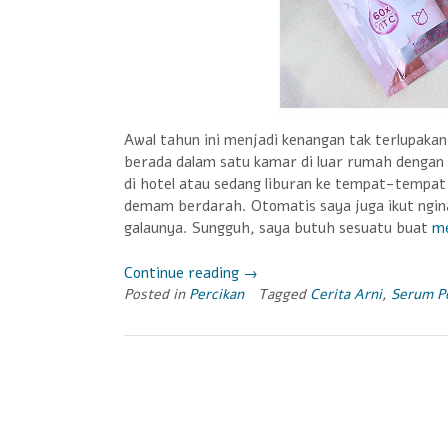
Awal tahun ini menjadi kenangan tak terlupaka
berada dalam satu kamar di luar rumah dengan 
di hotel atau sedang liburan ke tempat-tempat i
demam berdarah. Otomatis saya juga ikut ngina
galaunya. Sungguh, saya butuh sesuatu buat
me
Continue reading
“Cerahkan
→
Posted in
Percikan
Hati,
Tagged
Cerita Arni
,
Serum P
Cerahkan
Hari,
Cerahkan
Wajah
dengan
Serum