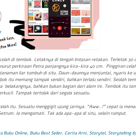
elah di tembok. Letaknya di tengah lintasan retakan. Terletak 30 c
nurut perkiraan Petra panjangnya kira-kira 40 cm. Pinggiran celah
tanaman liar tumbuh di situ. Daun-daunnya menjuntai, nyaris ke u
embok itu memang tampak sendiri, bahkan terlalu sendiri. Seolah te
a belakangnya, bahkan bukan bagian dari alam ini. Tembok itu ta
erkucil. Tampak tertolak dari segala sesuatu.
elah itu. Sesuatu menggigit ujung jarinya. “Aww..!” cepat ia mena
etrum. Ia mengamati. Tak ada apa-apa di situ, selain rumput.
a Buku Online
,
Buku Best Seller
,
Cerita Arni
,
Storytel
,
Storytelling
8