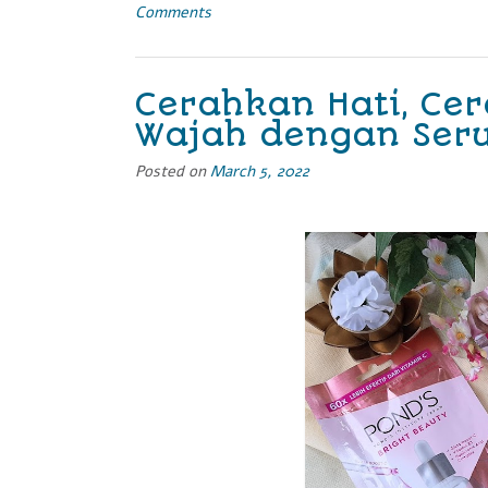
Comments
kata
Dunia
Digital
Bersama
Cerahkan Hati, Ce
Storytel”
Wajah dengan Seru
Posted on
March 5, 2022