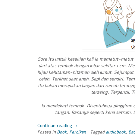
Sore itu untuk kesekian kali ia mematut-matut c
dari atas tembok dengan lebar sekitar 1 cm. Me
hijau kehitaman-hitaman oleh lumut. Sejumput 
celah. Terlihat saat aneh. Sepi dan sendiri. T
itu bukan merupakan bagian dari rumah tetangg
terasing. Terpencil. T
Ia mendekati tembok. Disentuhnya pinggiran c
tangan. Rasanya seperti kena setrum. S
Continue reading
“Petualangan
→
Posted in
Book
,
Percikan
Kata-
Tagged
audiobook
,
Bac