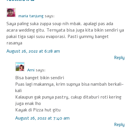
n
a
maria tanjung
says:
v
Saya paling suka zuppa soup nih mbak. apalagi pas ada
i
acara wedding gitu. Ternyata bisa juga kita bikin sendiri ya
pakai tiga sapi susu evaporasi. Pasti yummy banget
g
rasanya
a
August 26, 2022 at 6:28 am
t
Reply
i
Arni
says:
o
Bisa banget bikin sendiri
n
Puas lagi makannya, krim supnya bisa nambah berkali-
kali
Kalaupun gak punya pastry, cukup ditaburi roti kering
juga enak lho
Kayak di Pizza hut gitu
August 26, 2022 at 7:40 am
Reply