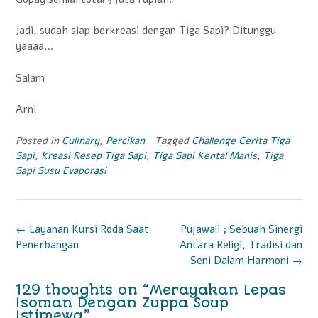
Jadi, sudah siap berkreasi dengan Tiga Sapi? Ditunggu
yaaaa…
Salam
Arni
Posted in
Culinary
,
Percikan
Tagged
Challenge Cerita Tiga
Sapi
,
Kreasi Resep Tiga Sapi
,
Tiga Sapi Kental Manis
,
Tiga
Sapi Susu Evaporasi
P
←
Layanan Kursi Roda Saat
Pujawali ; Sebuah Sinergi
Penerbangan
Antara Religi, Tradisi dan
o
Seni Dalam Harmoni
→
s
129 thoughts on “
Merayakan Lepas
t
Isoman Dengan Zuppa Soup
Istimewa
”