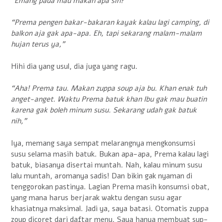
“Emang pada mau makan apa sih?”
“Prema pengen bakar-bakaran kayak kalau lagi camping, di
balkon aja gak apa-apa. Eh, tapi sekarang malam-malam
hujan terus ya,”
Hihi dia yang usul, dia juga yang ragu.
“Aha! Prema tau. Makan zuppa soup aja bu. Khan enak tuh
anget-anget. Waktu Prema batuk khan Ibu gak mau buatin
karena gak boleh minum susu. Sekarang udah gak batuk
nih,”
Iya, memang saya sempat melarangnya mengkonsumsi
susu selama masih batuk. Bukan apa-apa, Prema kalau lagi
batuk, biasanya disertai muntah. Nah, kalau minum susu
lalu muntah, aromanya sadis! Dan bikin gak nyaman di
tenggorokan pastinya. Lagian Prema masih konsumsi obat,
yang mana harus berjarak waktu dengan susu agar
khasiatnya maksimal. Jadi ya, saya batasi. Otomatis zuppa
zoup dicoret dari daftar menu. Saya hanya membuat sup-