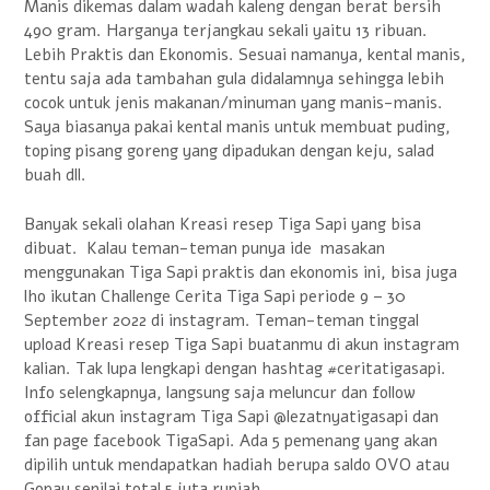
Manis dikemas dalam wadah kaleng dengan berat bersih
490 gram. Harganya terjangkau sekali yaitu 13 ribuan.
Lebih Praktis dan Ekonomis. Sesuai namanya, kental manis,
tentu saja ada tambahan gula didalamnya sehingga lebih
cocok untuk jenis makanan/minuman yang manis-manis.
Saya biasanya pakai kental manis untuk membuat puding,
toping pisang goreng yang dipadukan dengan keju, salad
buah dll.
Banyak sekali olahan Kreasi resep Tiga Sapi yang bisa
dibuat. Kalau teman-teman punya ide masakan
menggunakan Tiga Sapi praktis dan ekonomis ini, bisa juga
lho ikutan Challenge Cerita Tiga Sapi periode 9 – 30
September 2022 di instagram. Teman-teman tinggal
upload Kreasi resep Tiga Sapi buatanmu di akun instagram
kalian. Tak lupa lengkapi dengan hashtag #ceritatigasapi.
Info selengkapnya, langsung saja meluncur dan follow
official akun instagram Tiga Sapi @lezatnyatigasapi dan
fan page facebook TigaSapi. Ada 5 pemenang yang akan
dipilih untuk mendapatkan hadiah berupa saldo OVO atau
Gopay senilai total 5 juta rupiah.