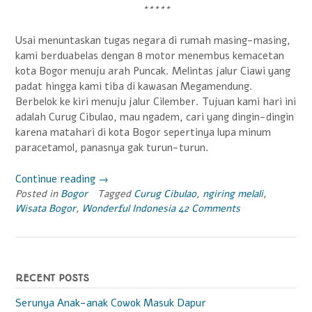
*****
Usai menuntaskan tugas negara di rumah masing-masing,
kami berduabelas dengan 8 motor menembus kemacetan
kota Bogor menuju arah Puncak. Melintas jalur Ciawi yang
padat hingga kami tiba di kawasan Megamendung.
Berbelok ke kiri menuju jalur Cilember. Tujuan kami hari ini
adalah Curug Cibulao, mau ngadem, cari yang dingin-dingin
karena matahari di kota Bogor sepertinya lupa minum
paracetamol, panasnya gak turun-turun.
Continue reading
“Tiada
→
Posted in
Bogor
Tagged
Gundah
Curug Cibulao
,
ngiring melali
,
Wisata Bogor
,
Wonderful Indonesia
42 Comments
Tiada
Galau
di
Curug
Cibulao”
RECENT POSTS
Serunya Anak-anak Cowok Masuk Dapur