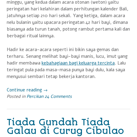
minggu, yang kedua dalam acara otonan (weton) yaitu
peringatan hari kelahiran dalam perhitungan kalender Bali,
jatuhnya setiap 210 hari sekali. Yang ketiga, dalam acara
nelu bulanin yaitu upacara peringatan 42 hari bayi, dimana
biasanya ada turun tanah, potong rambut pertama kali dan
berbagai ritual lainnya.
Hadir ke acara-acara seperti ini bikin saya gemas dan
terharu. Senang melihat bayi-bayi manis, lucu, imut yang
hadir membawa
kebahagiaan bagi keluarga tercinta
. Lalu
teringat pula pada masa-masa punya bayi dulu, kala saya
menyusui sembari tetap bekerja kantoran.
Continue reading
“Menjadi
→
Posted in
Percikan
Ibu
24 Comments
Bahagia
Yang
Menyiapkan
Tiada Gundah Tiada
ASIP
Galau di Curug Cibulao
dengan