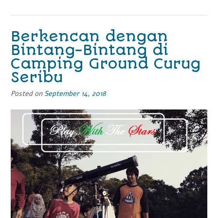
Selatan,
Cara
Asyik
Berkencan dengan
Berburu
Bintang-Bintang di
Harta
Karun”
Camping Ground Curug
Seribu
Posted on
September 14, 2018