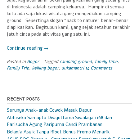
saja, kegiatan akhir pekan paling kekinian yang sedang hits
di Indonesia adalah camping keluarga. Hampir di semua
kota ada saja lokasi wisata yang menyediakan camping
ground. Sepertinya slogan “back to nature” benar-benar
diaplikasikan. Begitupun kami, yang sejak setahun terakhir
jatuh cinta pada aktivitas yang satu ini.
Continue reading
“Camping
→
Ceria
di
Posted in
Bogor
Tagged
camping ground
,
family time
,
Family Trip
,
keliling bogor
,
sukamantri
14 Comments
Sukamantri”
RECENT POSTS
Serunya Anak-anak Cowok Masuk Dapur
Abhiseka Samapta Diwyottama Siwalaya 1168 dan
Parisudha Agung Paripurna Candi Prambanan
Belanja Asyik Tanpa Ribet Bonus Promo Menarik