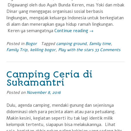
Digawangi oleh duo Ayah Bunda Keren, mas Yoki dan mbak
Dinar yang menggagas organisasi sosial berbasis
lingkungan, mengajak keluarga Indonesia untuk berkegiatan
di alam dan menerapkan gaya hidup ramah lingkungan.
Keren ya semangatnya
Continue reading
“Berkencan
→
dengan
Bintang-
Posted in
Bogor
Tagged
camping ground
,
family time
,
Family Trip
,
keliling bogor
,
Play with the stars
33 Comments
Bintang
di
Camping
Ground
Camping Ceria di
Curug
Sukamantri
Seribu”
Posted on
November 8, 2016
Dulu, agenda camping, mendaki gunung dan sejenisnya
didominasi oleh para pecinta alam atau para petualang.
Makin kesini, kegiatan seperti itu tak lagi identik milik
kelompok tertentu, siapapun bisa melakukannya. Lihat