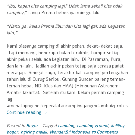
“Ibu, kapan kita camping lagi? Udah lama sekali kita ndak
camping,
” tanya Prema beberapa minggu lalu
“Nanti ya, kalau Prema libur dan kita lagi gak ada kegiatan
lain,”
Kami biasanya camping di akhir pekan, dekat-dekat saja.
Tapi memang, beberapa bulan terakhir, hampir setiap
akhir pekan selalu ada kegiatan lain. Di Pasraman, Pura,
dan lain-lain. Jadilah akhir pekan tetap saja terasa padat
merayap. Seingat saya, terakhir kali camping pertengahan
tahun lalu di Curug Seribu, Gunung Bunder bareng teman-
teman hebat NDI Kids dan HAAJ (Himpunan Astronomi
Amatir Jakarta). Setelah itu kami belum pernah camping
lagi
#menatapngeneskeperalatancampingyangmelambai2protes.
Continue reading
“Treasure
→
Hunt
Bersama
Posted in
Bogor
Tagged
camping
,
camping ground
,
keliling
bogor
,
ngiring melali
,
Wonderful Indonesia
79 Comments
Simpul