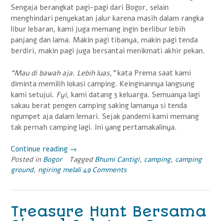
Sengaja berangkat pagi-pagi dari Bogor, selain
menghindari penyekatan jalur karena masih dalam rangka
libur lebaran, kami juga memang ingin berlibur lebih
panjang dan lama. Makin pagi tibanya, makin pagi tenda
berdiri, makin pagi juga bersantai menikmati akhir pekan.
“Mau di bawah aja. Lebih luas,”
kata Prema saat kami
diminta memilih lokasi camping. Keinginannya langsung
kami setujui.
Fyi
, kami datang 3 keluarga. Semuanya lagi
sakau berat pengen camping saking lamanya si tenda
ngumpet aja dalam lemari. Sejak pandemi kami memang
tak pernah camping lagi. Ini yang pertamakalinya.
Continue reading
“Camping
→
Posted in
Bogor
Tagged
Mewah
Bhumi Cantigi
,
camping
,
camping
ground
,
ngiring melali
49 Comments
di
Bhumi
Cantigi”
Treasure Hunt Bersama