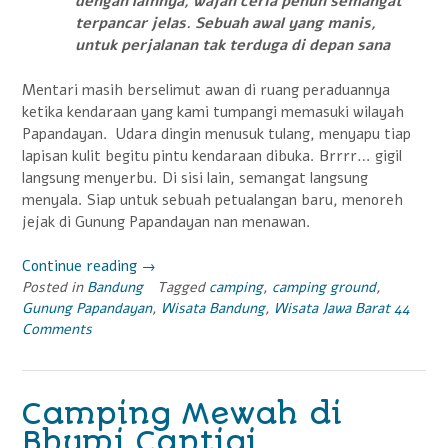
dengan lainnya, wajah ceria penuh semangat
terpancar jelas. Sebuah awal yang manis,
untuk perjalanan tak terduga di depan sana
Mentari masih berselimut awan di ruang peraduannya
ketika kendaraan yang kami tumpangi memasuki wilayah
Papandayan. Udara dingin menusuk tulang, menyapu tiap
lapisan kulit begitu pintu kendaraan dibuka. Brrrr… gigil
langsung menyerbu. Di sisi lain, semangat langsung
menyala. Siap untuk sebuah petualangan baru, menoreh
jejak di Gunung Papandayan nan menawan.
Continue reading
“Romansa
→
Posted in
Bandung
Dalam
Tagged
camping
,
camping ground
,
Gunung Papandayan
,
Wisata Bandung
,
Wisata Jawa Barat
44
Keindahan
Comments
Gunung
Papandayan”
Camping Mewah di
Bhumi Cantigi