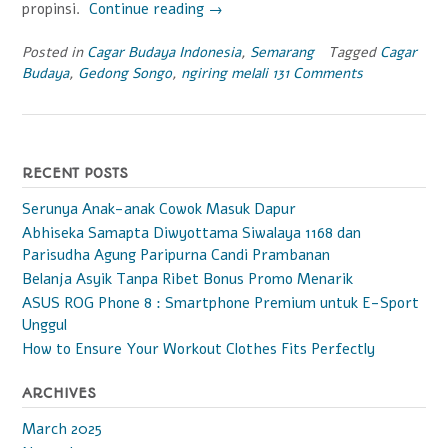
propinsi.
Continue reading
“Telusur
→
Warisan
Sejarah
Posted in
Cagar Budaya Indonesia
,
Semarang
Tagged
Cagar
Budaya
,
Gedong Songo
,
ngiring melali
131 Comments
di
Candi
Gedong
Songo”
RECENT POSTS
Serunya Anak-anak Cowok Masuk Dapur
Abhiseka Samapta Diwyottama Siwalaya 1168 dan
Parisudha Agung Paripurna Candi Prambanan
Belanja Asyik Tanpa Ribet Bonus Promo Menarik
ASUS ROG Phone 8 : Smartphone Premium untuk E-Sport
Unggul
How to Ensure Your Workout Clothes Fits Perfectly
ARCHIVES
March 2025