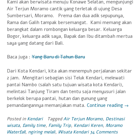
Kami akan berwisata menuju Konawe Selatan, mengunjungi
Air Terjun Moramo cantik yang terletak di ujung Desa
Sumbersari, Moramo. Prema dan dua adik sepupunya,
Rama dan Galih tampak bersemangat. Kami memang akan
berangkat dalam rombongan keluarga besar. Keluarga
Bogor, keluarga adik saya, Bapak dan Ibu ditambah mertua
saya yang datang dari Bali.
Baca juga :
Yang Baru di Tahun Baru
Dari Kota Kendari, kita akan menempuh perjalanan sekitar
2 jam. Mengitari sebagian sisi Teluk Kendari, melewati
pantai Nambo (salah satu tujuan wisata kota Kendari),
melintasi Tanjung Tiram dan tentu saja menyusuri jalan
berkelok berupa pantai, hutan dan gunung yang
pemandangannya memanjakan mata.
Continue reading
“Air
→
Terjun
Moram
Posted in
Kendari
Tagged
Air Terjun Moramo
,
Destinasi
wisata
,
family time
,
Family Trip
,
Kendari Keren
,
Moramo
Surga
Waterfall
,
ngiring melali
,
Wisata Kendari
34 Comments
Tersem
di