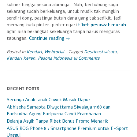
kuliner hingga pesona alamnya. Nah, berhubung saya
sekarang sudah berkeluarga, untuk mudik tak mungkin
sendiri dong, pastinya butuh dana yang tak sedikit, jadi
memang kudu pinter-pinter nyari
tiket pesawat murah
agar bisa berangkat sekeluarga tanpa harus menguras
tabungan.
Continue reading
“Surga-
→
surga
Wisata
Posted in
Kendari
,
Webtorial
Tagged
Destinasi wisata
,
Kendari Keren
,
Pesona Indonesia
18 Comments
ini
Penyebab
Saya
Jatuh
Cinta
RECENT POSTS
Pada
Sulawesi
Serunya Anak-anak Cowok Masuk Dapur
Tenggara”
Abhiseka Samapta Diwyottama Siwalaya 1168 dan
Parisudha Agung Paripurna Candi Prambanan
Belanja Asyik Tanpa Ribet Bonus Promo Menarik
ASUS ROG Phone 8 : Smartphone Premium untuk E-Sport
Unggul