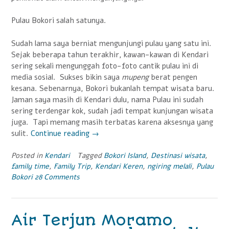
Pulau Bokori salah satunya.
Sudah lama saya berniat mengunjungi pulau yang satu ini.
Sejak beberapa tahun terakhir, kawan-kawan di Kendari
sering sekali mengunggah foto-foto cantik pulau ini di
media sosial. Sukses bikin saya
mupeng
berat pengen
kesana. Sebenarnya, Bokori bukanlah tempat wisata baru.
Jaman saya masih di Kendari dulu, nama Pulau ini sudah
sering terdengar kok, sudah jadi tempat kunjungan wisata
juga. Tapi memang masih terbatas karena aksesnya yang
sulit.
Continue reading
“Nyaris
→
Hilang
Dari
Posted in
Kendari
Tagged
Bokori Island
,
Destinasi wisata
,
family time
,
Family Trip
,
Kendari Keren
,
ngiring melali
,
Pulau
Peta,
Bokori
28 Comments
Pulau
Bokori
Kembali
Berdandan
Air Terjun Moramo
Cantik