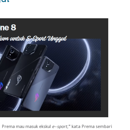
a. Prema mau masuk ekskul
e-sport
,” kata Prema sembari