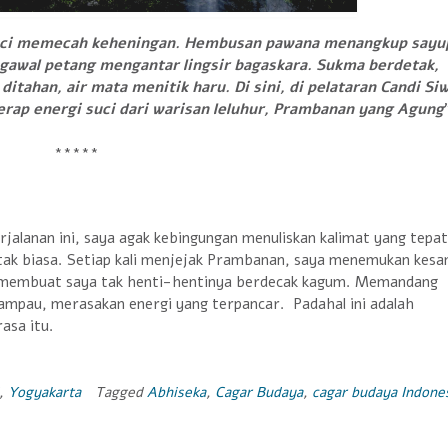
suci memecah keheningan. Hembusan pawana menangkup sayu
gawal petang mengantar lingsir bagaskara. Sukma berdetak,
tahan, air mata menitik haru. Di sini, di pelataran Candi Si
ap energi suci dari warisan leluhur, Prambanan yang Agung
*****
alanan ini, saya agak kebingungan menuliskan kalimat yang tepat
ak biasa. Setiap kali menjejak Prambanan, saya menemukan kesa
g membuat saya tak henti-hentinya berdecak kagum. Memandang
pau, merasakan energi yang terpancar. Padahal ini adalah
rasa itu.
,
Yogyakarta
Tagged
Abhiseka
,
Cagar Budaya
,
cagar budaya Indone