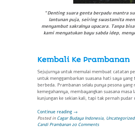
“
Denting suara genta berpadu mantra 
lantunan puja, seiring swastamita men
menyambut sakralnya upacara. Tanpa bisa di
kami menyatukan bayu sabda idep, menyer
Kembali Ke Prambanan
Sejujurnya untuk memulai membuat catatan perj
untuk menggambarkan suasana hati saya yang t
berbeda. Prambanan selalu punya pesona yan
kemegahannya, membayangkan suasana masa lam
kunjungan ke sekian kali, tapi tak pernah pudar 
Continue reading
“Abhiseka
→
Posted in
Cagar Budaya Indonesia
Samapta
,
Uncategorized
Candi Prambanan
20 Comments
Diwyottama
Siwalaya