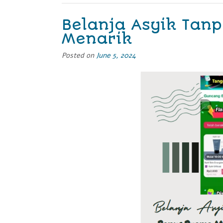
1168
dan
Belanja Asyik Tan
Parisudha
Menarik
Agung
Paripurna
Posted on
June 5, 2024
Candi
Prambanan”