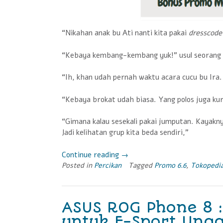
“Nikahan anak bu Ati nanti kita pakai
dresscode
“Kebaya kembang-kembang yuk!” usul seorang
“Ih, khan udah pernah waktu acara cucu bu Ira. 
“Kebaya brokat udah biasa. Yang polos juga ku
“Gimana kalau sesekali pakai jumputan. Kayakny
Jadi kelihatan grup kita beda sendiri,”
Continue reading
“Belanja
→
Posted in
Percikan
Asyik
Tagged
Promo 6.6
,
Tokopedi
Tanpa
Ribet
Bonus
ASUS ROG Phone 8 
Promo
untuk E-Sport Ungg
Menarik”