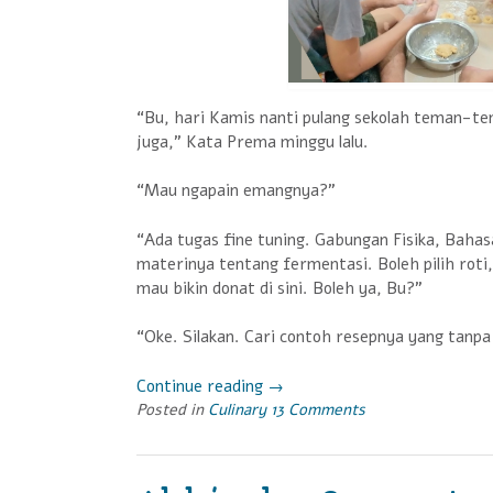
“Bu, hari Kamis nanti pulang sekolah teman-te
juga,” Kata Prema minggu lalu.
“Mau ngapain emangnya?”
“Ada tugas fine tuning. Gabungan Fisika, Bahas
materinya tentang fermentasi. Boleh pilih roti
mau bikin donat di sini. Boleh ya, Bu?”
“Oke. Silakan. Cari contoh resepnya yang tanpa 
Continue reading
“Serunya
→
Posted in
Culinary
Anak-
13 Comments
anak
Cowok
Masuk