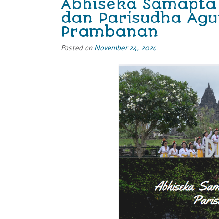
Abhiseka Samapta 
Dapur”
dan Parisudha Agu
Prambanan
Posted on
November 24, 2024