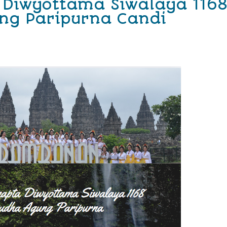
Diwyottama Siwalaya 116
ng Paripurna Candi