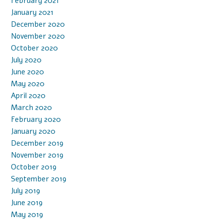
February 2021
January 2021
December 2020
November 2020
October 2020
July 2020
June 2020
May 2020
April 2020
March 2020
February 2020
January 2020
December 2019
November 2019
October 2019
September 2019
July 2019
June 2019
May 2019