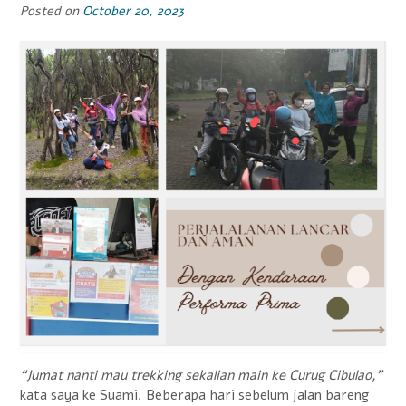
Posted on
October 20, 2023
“Jumat nanti mau trekking sekalian main ke Curug Cibulao,”
kata saya ke Suami. Beberapa hari sebelum jalan bareng