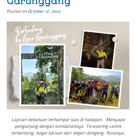
Garunggang
Prima”
Posted on
October 17, 2023
Lapisan bebatuan terhampar luas di hadapan. Menyapa
pengunjung dengan keindahannya. Terasering cantik
terbentang, bagai lukisan dari negeri dongeng. Rasanya,