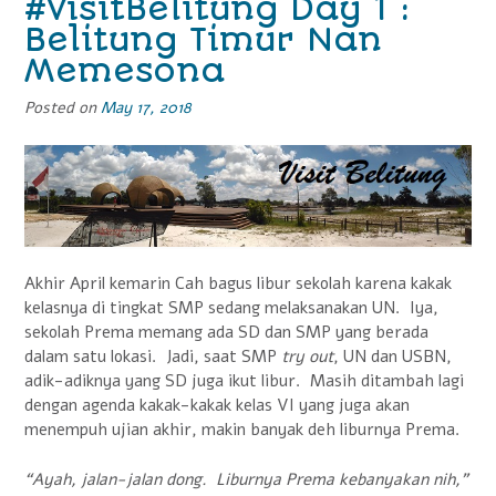
#VisitBelitung Day 1 :
Kelayang”
Belitung Timur Nan
Memesona
Posted on
May 17, 2018
Akhir April kemarin Cah bagus libur sekolah karena kakak
kelasnya di tingkat SMP sedang melaksanakan UN. Iya,
sekolah Prema memang ada SD dan SMP yang berada
dalam satu lokasi. Jadi, saat SMP
try out
, UN dan USBN,
adik-adiknya yang SD juga ikut libur. Masih ditambah lagi
dengan agenda kakak-kakak kelas VI yang juga akan
menempuh ujian akhir, makin banyak deh liburnya Prema.
“Ayah, jalan-jalan dong. Liburnya Prema kebanyakan nih,”