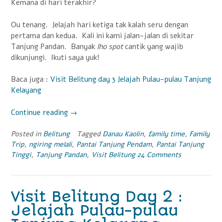
Kemana di hari terakhir?
Ou tenang. Jelajah hari ketiga tak kalah seru dengan
pertama dan kedua. Kali ini kami jalan-jalan di sekitar
Tanjung Pandan. Banyak
lho spot
cantik yang wajib
dikunjungi. Ikuti saya yuk!
Baca juga :
Visit Belitung day 3 Jelajah Pulau-pulau Tanjung
Kelayang
Continue reading
“Visit
→
Belitung
Day
Posted in
Belitung
Tagged
Danau Kaolin
,
family time
,
Family
Trip
,
ngiring melali
,
Pantai Tanjung Pendam
,
Pantai Tanjung
3
Tinggi
,
Tanjung Pandan
,
Visit Belitung
24 Comments
:
Pesona
Tanjung
Pandan”
Visit Belitung Day 2 :
Jelajah Pulau-pulau