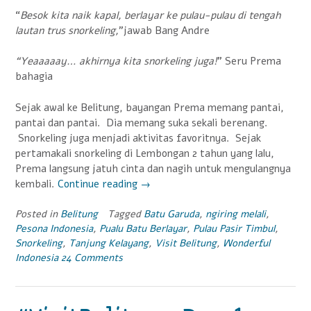
“
Besok kita naik kapal, berlayar ke pulau-pulau di tengah
lautan trus snorkeling,
”jawab Bang Andre
“Yeaaaaay… akhirnya kita snorkeling juga!
” Seru Prema
bahagia
Sejak awal ke Belitung, bayangan Prema memang pantai,
pantai dan pantai. Dia memang suka sekali berenang.
Snorkeling juga menjadi aktivitas favoritnya. Sejak
pertamakali snorkeling di Lembongan 2 tahun yang lalu,
Prema langsung jatuh cinta dan nagih untuk mengulangnya
kembali.
Continue reading
“Visit
→
Belitung
Day
Posted in
Belitung
Tagged
Batu Garuda
,
ngiring melali
,
Pesona Indonesia
,
Pualu Batu Berlayar
,
Pulau Pasir Timbul
,
2
Snorkeling
,
Tanjung Kelayang
,
Visit Belitung
,
Wonderful
:
Indonesia
24 Comments
Jelajah
Pulau-
pulau
Tanjung