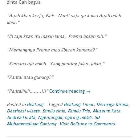
pinta Cah bagus
“Ayah khan kerja, Nak. Nanti saja ya kalau Ayah udah
libur,”
“Ih tapi khan itu masih lama. Prema bosan nih,”
“Memangnya Prema mau liburan kemana?”
“Kemana aja boleh. Yang penting jalan-jalan,”
“Pantai atau gunung?”
“Pantaiiiiiii……..!!!”
Continue reading
“#VisitBelitung
→
Day
1
Posted in
Belitung
Tagged
Belitung Timur
,
Dermaga Kirana
,
Destinasi wisata
,
family time
,
Family Trip
,
Museum Kata
:
Andrea Hirata
,
Ngenjungak
,
ngiring melali
,
SD
Belitung
Muhammadiyah Gantong
,
Visit Belitung
10 Comments
Timur
Nan