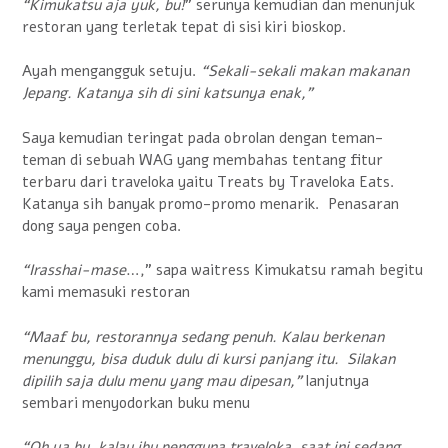
“Kimukatsu aja yuk, bu!
” serunya kemudian dan menunjuk
restoran yang terletak tepat di sisi kiri bioskop.
Ayah mengangguk setuju.
“Sekali-sekali makan makanan
Jepang. Katanya sih di sini katsunya enak,”
Saya kemudian teringat pada obrolan dengan teman-
teman di sebuah WAG yang membahas tentang fitur
terbaru dari traveloka yaitu Treats by Traveloka Eats.
Katanya sih banyak promo-promo menarik. Penasaran
dong saya pengen coba.
“Irasshai-mase
…,” sapa waitress Kimukatsu ramah begitu
kami memasuki restoran
“Maaf bu, restorannya sedang penuh. Kalau berkenan
menunggu, bisa duduk dulu di kursi panjang itu. Silakan
dipilih saja dulu menu yang mau dipesan,”
lanjutnya
sembari menyodorkan buku menu
“Oh ya bu, kalau ibu pengguna traveloka, saat ini sedang