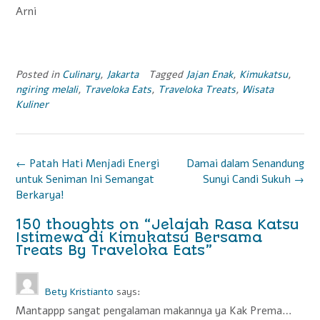
Arni
Posted in
Culinary
,
Jakarta
Tagged
Jajan Enak
,
Kimukatsu
,
ngiring melali
,
Traveloka Eats
,
Traveloka Treats
,
Wisata
Kuliner
P
←
Patah Hati Menjadi Energi
Damai dalam Senandung
untuk Seniman Ini Semangat
Sunyi Candi Sukuh
→
o
Berkarya!
s
150 thoughts on “
Jelajah Rasa Katsu
t
Istimewa di Kimukatsu Bersama
Treats By Traveloka Eats
”
n
a
Bety Kristianto
says:
v
Mantappp sangat pengalaman makannya ya Kak Prema…