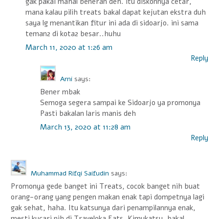
gak pakai mahal beneran deh. itu diskonnya cetar,
mana kalau pilih treats bakal dapat kejutan ekstra duh
saya lg menantikan fitur ini ada di sidoarjo. ini sama
teman2 di kota2 besar..huhu
March 11, 2020 at 1:26 am
Reply
Arni
says:
Bener mbak
Semoga segera sampai ke Sidoarjo ya promonya
Pasti bakalan laris manis deh
March 13, 2020 at 11:28 am
Reply
Muhammad Rifqi Saifudin
says:
Promonya gede banget ini Treats, cocok banget nih buat
orang-orang yang pengen makan enak tapi dompetnya lagi
gak sehat, haha. Itu katsunya dari penampilannya enak,
mesti kucari nih di Traveloka Eats, Kimukatsu, bakal