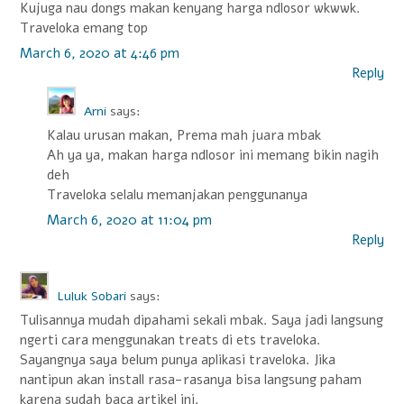
i
Kujuga nau dongs makan kenyang harga ndlosor wkwwk.
Traveloka emang top
g
March 6, 2020 at 4:46 pm
a
Reply
t
Arni
says:
i
Kalau urusan makan, Prema mah juara mbak
o
Ah ya ya, makan harga ndlosor ini memang bikin nagih
n
deh
Traveloka selalu memanjakan penggunanya
March 6, 2020 at 11:04 pm
Reply
Luluk Sobari
says:
Tulisannya mudah dipahami sekali mbak. Saya jadi langsung
ngerti cara menggunakan treats di ets traveloka.
Sayangnya saya belum punya aplikasi traveloka. Jika
nantipun akan install rasa-rasanya bisa langsung paham
karena sudah baca artikel ini.