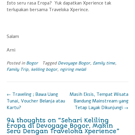
foto seru rasa Eropa? Yuk dapatkan Xperience tak
terlupakan bersama Traveloka Xperince.
Salam
Arni
Posted in
Bogor
Tagged
Devoyage Bogor
,
family time
,
Family Trip
,
keliling bogor
,
ngiring melali
P
←
Traveling ; Bawa Uang
Masih Eksis, Tempat Wisata
Tunai, Voucher Belanja atau
Bandung Mainstream yang
o
Kartu?
Tetap Layak Dikunjungi
→
s
94 thoughts on “
Sehari Keliling
t
Eropa di Devoyage Bogor, Makin
Seru Dengan Traveloka Xperience
”
n