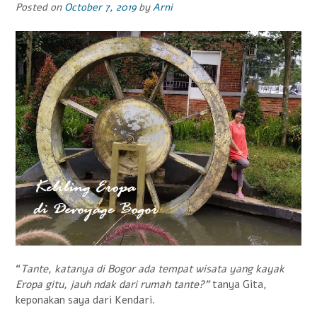
Posted on
October 7, 2019
by
Arni
“
Tante, katanya di Bogor ada tempat wisata yang kayak
Eropa gitu, jauh ndak dari rumah tante?”
tanya Gita,
keponakan saya dari Kendari.