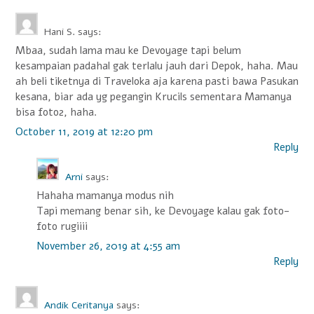
a
Hani S.
says:
v
Mbaa, sudah lama mau ke Devoyage tapi belum
i
kesampaian padahal gak terlalu jauh dari Depok, haha. Mau
ah beli tiketnya di Traveloka aja karena pasti bawa Pasukan
g
kesana, biar ada yg pegangin Krucils sementara Mamanya
a
bisa foto2, haha.
t
October 11, 2019 at 12:20 pm
Reply
i
o
Arni
says:
n
Hahaha mamanya modus nih
Tapi memang benar sih, ke Devoyage kalau gak foto-
foto rugiiii
November 26, 2019 at 4:55 am
Reply
Andik Ceritanya
says: