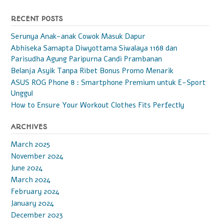
by
HP
RECENT POSTS
Untuk
Para
Serunya Anak-anak Cowok Masuk Dapur
Pecinta
Abhiseka Samapta Diwyottama Siwalaya 1168 dan
Game”
Parisudha Agung Paripurna Candi Prambanan
Belanja Asyik Tanpa Ribet Bonus Promo Menarik
ASUS ROG Phone 8 : Smartphone Premium untuk E-Sport
Unggul
How to Ensure Your Workout Clothes Fits Perfectly
ARCHIVES
March 2025
November 2024
June 2024
March 2024
February 2024
January 2024
December 2023