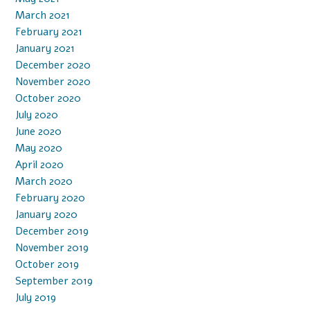
March 2021
February 2021
January 2021
December 2020
November 2020
October 2020
July 2020
June 2020
May 2020
April 2020
March 2020
February 2020
January 2020
December 2019
November 2019
October 2019
September 2019
July 2019