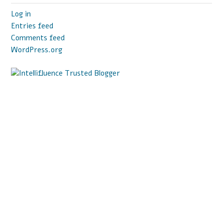
Log in
Entries feed
Comments feed
WordPress.org