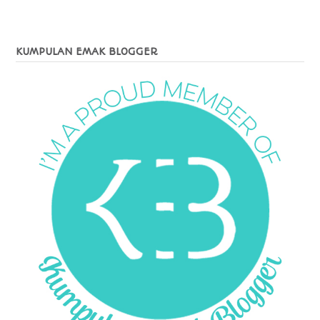
KUMPULAN EMAK BLOGGER