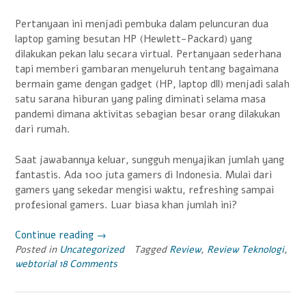
Pertanyaan ini menjadi pembuka dalam peluncuran dua
laptop gaming besutan HP (Hewlett-Packard) yang
dilakukan pekan lalu secara virtual. Pertanyaan sederhana
tapi memberi gambaran menyeluruh tentang bagaimana
bermain game dengan gadget (HP, laptop dll) menjadi salah
satu sarana hiburan yang paling diminati selama masa
pandemi dimana aktivitas sebagian besar orang dilakukan
dari rumah.
Saat jawabannya keluar, sungguh menyajikan jumlah yang
fantastis. Ada 100 juta gamers di Indonesia. Mulai dari
gamers yang sekedar mengisi waktu, refreshing sampai
profesional gamers. Luar biasa khan jumlah ini?
Continue reading
“OMEN
→
Posted in
Uncategorized
dan
Tagged
Review
,
Review Teknologi
,
webtorial
18 Comments
VICTUS,
Laptop
Gaming