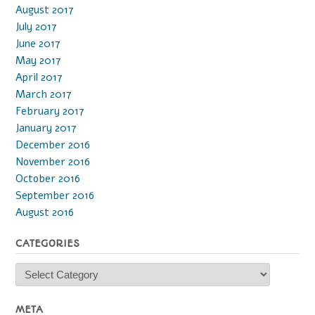
August 2017
July 2017
June 2017
May 2017
April 2017
March 2017
February 2017
January 2017
December 2016
November 2016
October 2016
September 2016
August 2016
CATEGORIES
Categories
META