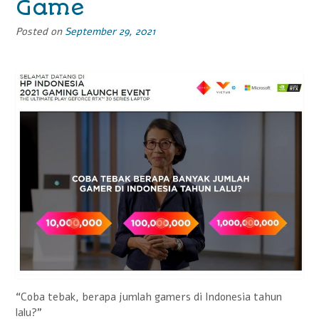
Game
Posted on
September 29, 2021
“Coba tebak, berapa jumlah gamers di Indonesia tahun
lalu?”