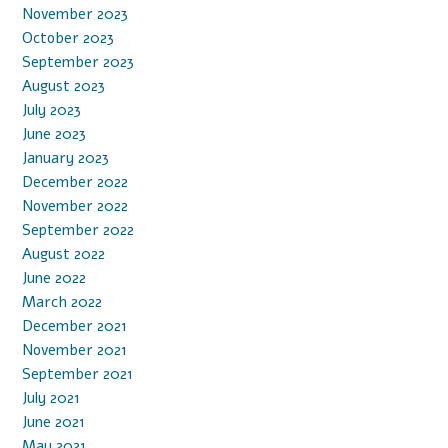
November 2023
October 2023
September 2023
August 2023
July 2023
June 2023
January 2023
December 2022
November 2022
September 2022
August 2022
June 2022
March 2022
December 2021
November 2021
September 2021
July 2021
June 2021
May 2021