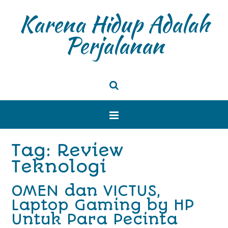
Karena Hidup Adalah
Perjalanan
Tag: Review
Teknologi
OMEN dan VICTUS,
Laptop Gaming by HP
Untuk Para Pecinta