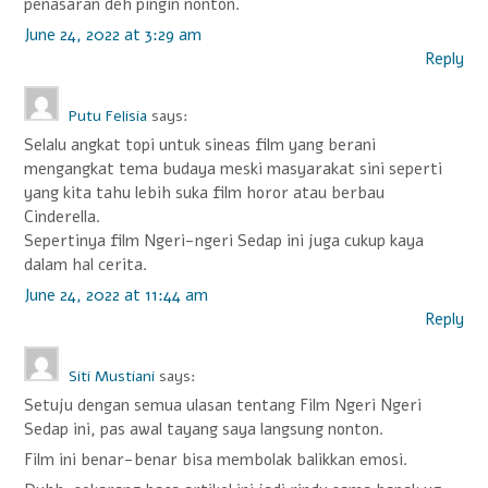
i
penasaran deh pingin nonton.
g
June 24, 2022 at 3:29 am
Reply
a
t
Putu Felisia
says:
i
Selalu angkat topi untuk sineas film yang berani
o
mengangkat tema budaya meski masyarakat sini seperti
yang kita tahu lebih suka film horor atau berbau
n
Cinderella.
Sepertinya film Ngeri-ngeri Sedap ini juga cukup kaya
dalam hal cerita.
June 24, 2022 at 11:44 am
Reply
Siti Mustiani
says:
Setuju dengan semua ulasan tentang Film Ngeri Ngeri
Sedap ini, pas awal tayang saya langsung nonton.
Film ini benar-benar bisa membolak balikkan emosi.