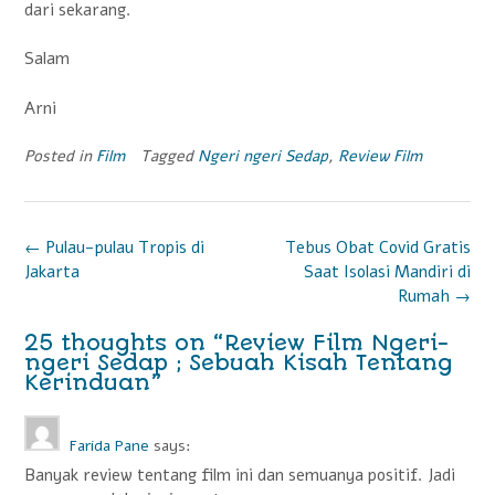
dari sekarang.
Salam
Arni
Posted in
Film
Tagged
Ngeri ngeri Sedap
,
Review Film
P
←
Pulau-pulau Tropis di
Tebus Obat Covid Gratis
Jakarta
Saat Isolasi Mandiri di
o
Rumah
→
s
25 thoughts on “
Review Film Ngeri-
t
ngeri Sedap ; Sebuah Kisah Tentang
Kerinduan
”
n
a
Farida Pane
says:
v
Banyak review tentang film ini dan semuanya positif. Jadi