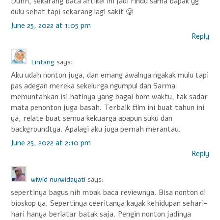
Duhh, sekarang baca artikel ini jadi rindu sama bapak yg
dulu sehat tapi sekarang lagi sakit 🥲
June 25, 2022 at 1:05 pm
Reply
Lintang
says:
Aku udah nonton juga, dan emang awalnya ngakak mulu tapi
pas adegan mereka sekelurga ngumpul dan Sarma
memuntahkan isi hatinya yang bagai bom waktu, tak sadar
mata penonton juga basah. Terbaik film ini buat tahun ini
ya, relate buat semua kekuarga apapun suku dan
backgroundtya. Apalagi aku juga pernah merantau.
June 25, 2022 at 2:10 pm
Reply
wiwid nurwidayati
says:
sepertinya bagus nih mbak baca reviewnya. Bisa nonton di
bioskop ya. Sepertinya ceeritanya kayak kehidupan sehari-
hari hanya berlatar batak saja. Pengin nonton jadinya